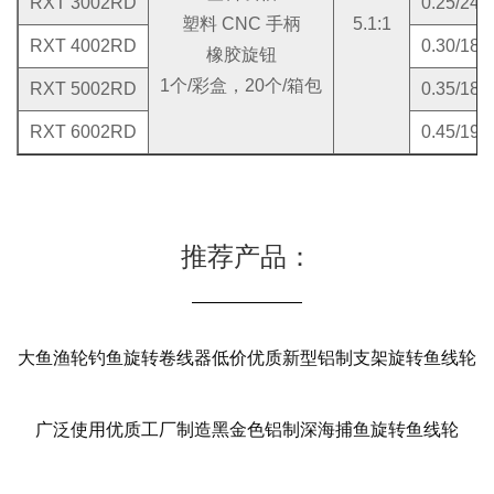
RXT 3002RD
0.25/24
塑料 CNC 手柄
5.1:1
RXT 4002RD
0.30/18
橡胶旋钮
1个/彩盒，20个/箱包
RXT 5002RD
0.35/18
RXT 6002RD
0.45/19
推荐产品：
大鱼渔轮钓鱼旋转卷线器低价优质新型铝制支架旋转鱼线轮
广泛使用优质工厂制造黑金色铝制深海捕鱼旋转鱼线轮