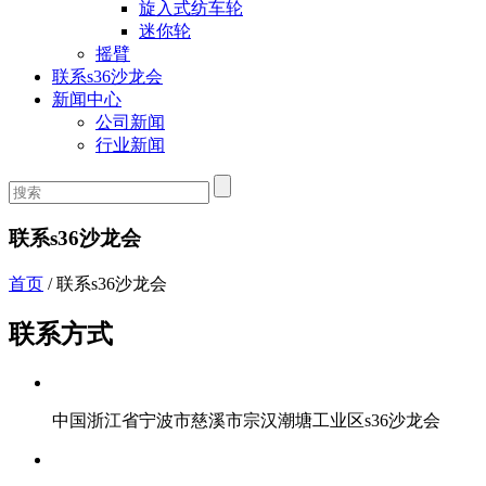
旋入式纺车轮
迷你轮
摇臂
联系s36沙龙会
新闻中心
公司新闻
行业新闻
联系s36沙龙会
首页
/
联系s36沙龙会
联系方式
中国浙江省宁波市慈溪市宗汉潮塘工业区s36沙龙会