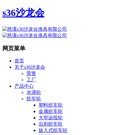
s36沙龙会
网页菜单
首页
关于s36沙龙会
荣誉
工厂
产品中心
水滴轮
纺车轮
塑料纺车轮
金属纺车轮
大型远投轮
后刹纺车轮
旋入式纺车轮